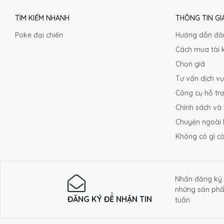
TÌM KIẾM NHANH
THÔNG TIN GI
Poke đại chiến
Hướng dẫn đă
Cách mua tài 
Chọn giá
Tư vấn dịch vụ
Công cụ hỗ tr
Chính sách và
Chuyện ngoài 
Không có gì c
Nhấn đăng ký 
những sản ph
ĐĂNG KÝ ĐỂ NHẬN TIN
tuần