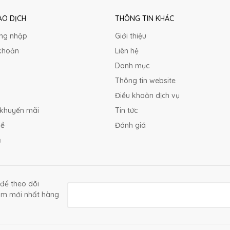
AO DỊCH
THÔNG TIN KHÁC
ng nhập
Giới thiệu
khoản
Liên hệ
Danh mục
Thông tin website
ợ
Điều khoản dịch vụ
 khuyến mãi
Tin tức
lề
Đánh giá
ả
để theo dõi
ẩm mới nhất hàng